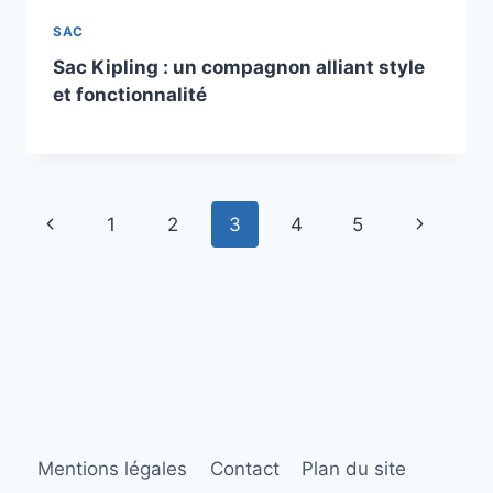
SAC
Sac Kipling : un compagnon alliant style
et fonctionnalité
Navigation
Page
Page
1
2
3
4
5
de
précédente
suivante
page
Mentions légales
Contact
Plan du site